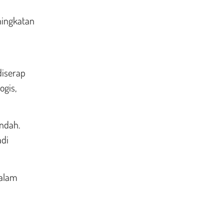
ningkatan
diserap
ogis,
ndah.
adi
dalam