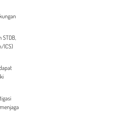
ukungan
n STDB,
m/ICS)
 dapat
ki
tigasi
 menjaga