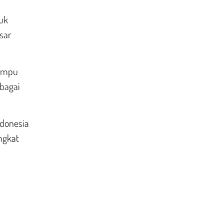
tuk
sar
mampu
ebagai
ndonesia
ingkat