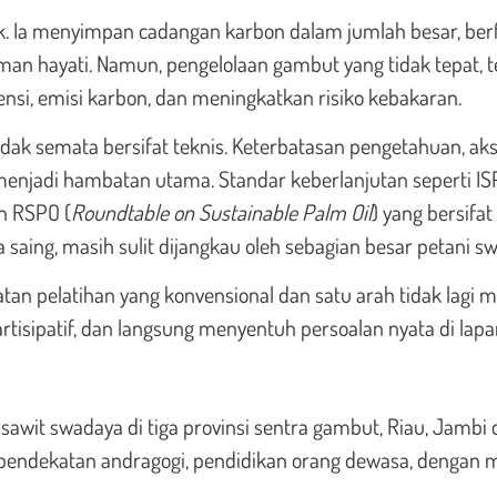
ik. Ia menyimpan cadangan karbon dalam jumlah besar, ber
man hayati. Namun, pengelolaan gambut yang tidak tepat, 
nsi, emisi karbon, dan meningkatkan risiko kebakaran.
idak semata bersifat teknis. Keterbatasan pengetahuan, ak
 menjadi hambatan utama. Standar keberlanjutan seperti I
an RSPO (
Roundtable on Sustainable Palm Oil
) yang bersifat
saing, masih sulit dijangkau oleh sebagian besar petani s
an pelatihan yang konvensional dan satu arah tidak lagi 
tisipatif, dan langsung menyentuh persoalan nyata di lapa
sawit swadaya di tiga provinsi sentra gambut, Riau, Jambi
pendekatan andragogi, pendidikan orang dewasa, dengan 