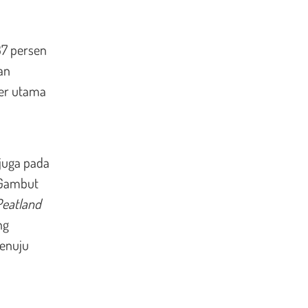
37 persen
an
ber utama
juga pada
 Gambut
Peatland
ng
menuju