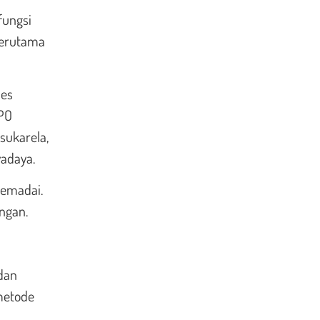
fungsi
terutama
ses
SPO
 sukarela,
wadaya.
memadai.
ngan.
 dan
metode