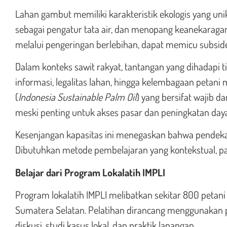
Lahan gambut memiliki karakteristik ekologis yang un
sebagai pengatur tata air, dan menopang keanekaraga
melalui pengeringan berlebihan, dapat memicu subside
Dalam konteks sawit rakyat, tantangan yang dihadapi t
informasi, legalitas lahan, hingga kelembagaan petani
(
Indonesia Sustainable Palm Oil
) yang bersifat wajib d
meski penting untuk akses pasar dan peningkatan daya 
Kesenjangan kapasitas ini menegaskan bahwa pendekat
Dibutuhkan metode pembelajaran yang kontekstual, par
Belajar dari Program Lokalatih IMPLI
Program lokalatih IMPLI melibatkan sekitar 800 petani 
Sumatera Selatan. Pelatihan dirancang menggunakan 
diskusi, studi kasus lokal, dan praktik lapangan.