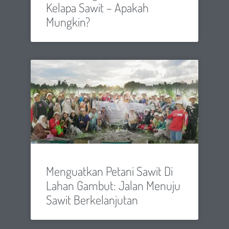
Kelapa Sawit – Apakah
Mungkin?
Menguatkan Petani Sawit Di
Lahan Gambut: Jalan Menuju
Sawit Berkelanjutan