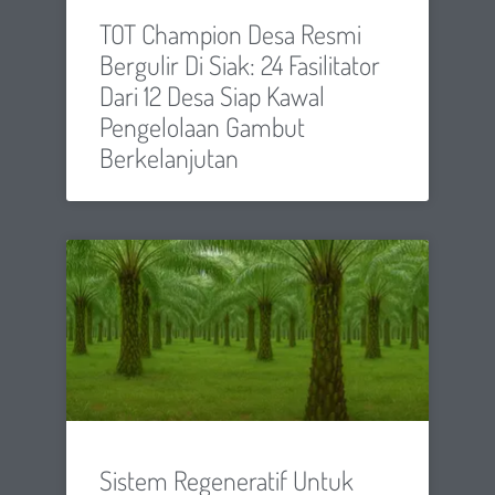
TOT Champion Desa Resmi
Bergulir Di Siak: 24 Fasilitator
Dari 12 Desa Siap Kawal
Pengelolaan Gambut
Berkelanjutan
Sistem Regeneratif Untuk