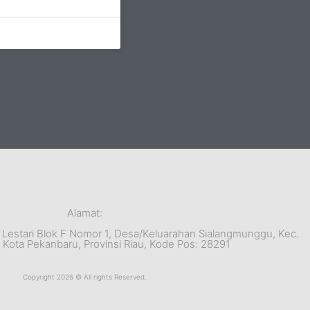
Alamat:
a Lestari Blok F Nomor 1, Desa/Keluarahan Sialangmunggu, Kec.
Kota Pekanbaru, Provinsi Riau, Kode Pos: 28291
Copyright 2026 © All rights Reserved.