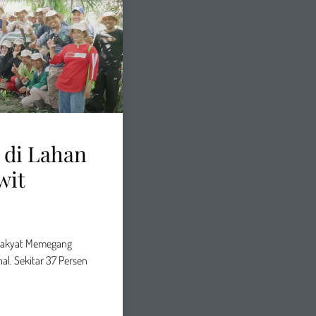
 di Lahan
wit
 Rakyat Memegang
l. Sekitar 37 Persen