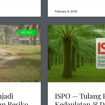
February 6, 2026
ARTIKEL
njadi
ISPO — Tulang
an Resiko
Kedaulatan & D