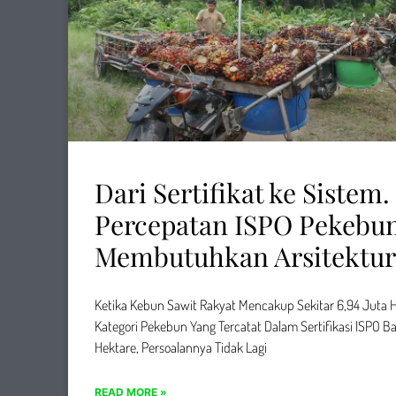
Dari Sertifikat ke Sistem
Percepatan ISPO Pekebu
Membutuhkan Arsitektur 
Ketika Kebun Sawit Rakyat Mencakup Sekitar 6,94 Juta He
Kategori Pekebun Yang Tercatat Dalam Sertifikasi ISPO Ba
Hektare, Persoalannya Tidak Lagi
READ MORE »