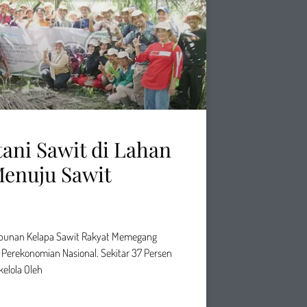
ani Sawit di Lahan
Menuju Sawit
ebunan Kelapa Sawit Rakyat Memegang
Perekonomian Nasional. Sekitar 37 Persen
kelola Oleh